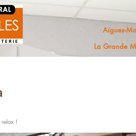
Aigues-Mo
La Grande M
a
 relax !