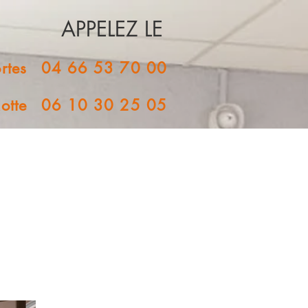
APPELEZ LE
rtes
04 66 53 70 00
otte
06 10 30 25 05