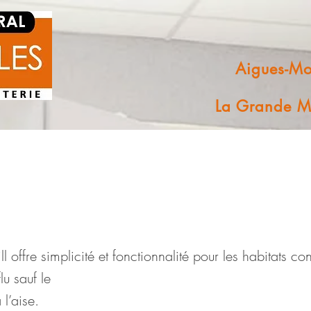
Aigues-Mo
La Grande M
 offre simplicité et fonctionnalité pour les habitats c
lu sauf le
 l’aise.