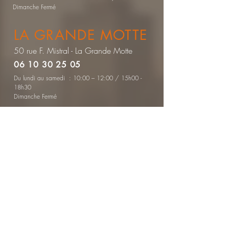
Dimanche Fermé
LA GRANDE MOTTE
50 rue F. Mistral - La Grande Motte
06 10 30 25 05
Du lundi au samedi : 10:00 – 12:00 / 15h00 -
18h30
Dimanche Fermé
CONTACTEZ-NOUS