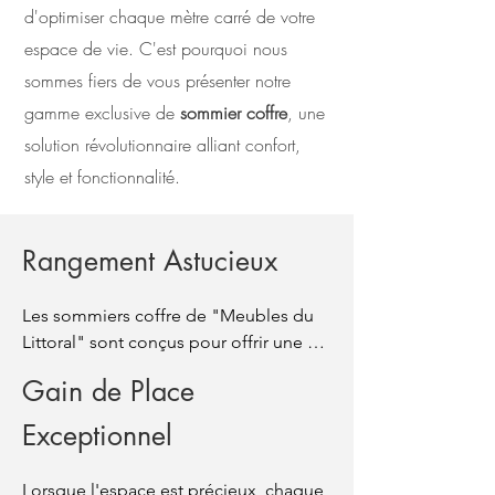
d'optimiser chaque mètre carré de votre
espace de vie. C'est pourquoi nous
sommes fiers de vous présenter notre
gamme exclusive de
sommier coffre
, une
solution révolutionnaire alliant confort,
style et fonctionnalité.
Rangement Astucieux
Les sommiers coffre de "Meubles du 
Littoral" sont conçus pour offrir une 
solution de rangement astucieuse. 
Gain de Place
Grâce à leur espace de rangement 
intégré, vous pouvez optimiser 
Exceptionnel
l'utilisation de l'espace sous votre lit, 
ce qui est idéal pour les petites 
Lorsque l'espace est précieux, chaque 