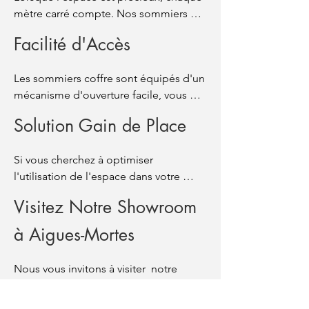
chambres ou les espaces de vie 
mètre carré compte. Nos sommiers 
restreints.
coffre vous permettent de ranger des 
Facilité d'Accès
articles tels que des draps, des 
couvertures, des oreillers ou des 
Les sommiers coffre sont équipés d'un 
vêtements hors saison de manière 
mécanisme d'ouverture facile, vous 
discrète et organisée, libérant ainsi de 
permettant d'accéder rapidement à 
l'espace dans les armoires et les 
Solution Gain de Place
vos effets personnels rangés en 
placards.
dessous. Ils sont conçus pour être 
Si vous cherchez à optimiser 
pratiques et accessibles au quotidien.
l'utilisation de l'espace dans votre 
chambre, le sommier coffre est la 
Visitez Notre Showroom
solution idéale. Il vous permet de 
profiter d'un espace de rangement 
à Aigues-Mortes
pratique.
Nous vous invitons à visiter  notre 
showroom à Aigues-Mortes pour 
découvrir notre gamme complète de 